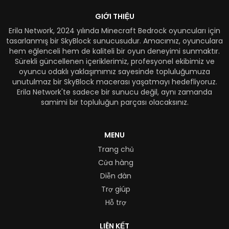
GIỚI THIỆU
Erila Network, 2024 yılında Minecraft Bedrock oyuncuları için
tasarlanmış bir SkyBlock sunucusudur. Amacımız, oyunculara
hem eğlenceli hem de kaliteli bir oyun deneyimi sunmaktır.
Sürekli güncellenen içeriklerimiz, profesyonel ekibimiz ve
oyuncu odaklı yaklaşımımız sayesinde topluluğumuza
unutulmaz bir SkyBlock macerası yaşatmayı hedefliyoruz.
Erila Network'te sadece bir sunucu değil, aynı zamanda
samimi bir topluluğun parçası olacaksınız.
MENU
Trang chủ
Cửa hàng
Diễn đàn
Trợ giúp
Hỗ trợ
LIÊN KẾT