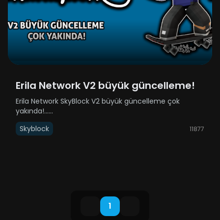
Erila Network V2 büyük güncelleme!
Erila Network SkyBlock V2 büyük güncelleme çok
yakında!......
Skyblock
11877
1