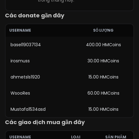
trong tháng này.
Các donate gần đây
USERNAME
SỐ LƯỢNG
basel19037134
400.00 HMCoins
irosmuss
30.00 HMCoins
ahmetsls1920
15.00 HMCoins
WsooRes
60.00 HMCoins
Mustafa1534asd
15.00 HMCoins
Các giao dịch mua gần đây
USERNAME
LOẠI
SẢN PHẨM