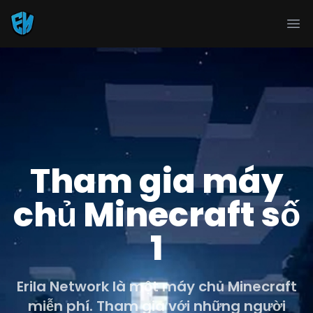
Ope
Tham gia máy
chủ Minecraft số
1
Erila Network là một máy chủ Minecraft
miễn phí. Tham gia với những người