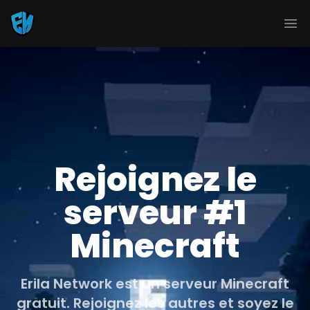
Ope
Rejoignez le
serveur #1
Minecraft
Erila Network est un serveur Minecraft
gratuit. Rejoignez les autres et soyez le