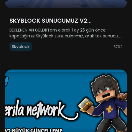
SKYBLOCK SUNUCUMUZ V2
GÜNCELLEMESİYLE AÇILIYOR!
BEKLENEN AN GELDİ!Tam olarak 1 ay 25 gün önce
kapattığımız SkyBlock sunucularımız, artık tek sunucu
halinde (SkyBlock 1-2 birleştirildi) geri dönüyor! 31 Aralık
Skyblock
6792
Çarşamba günü yenilenmiş haliyle sizlere kapılarını
açıyor.Açılış saati h......