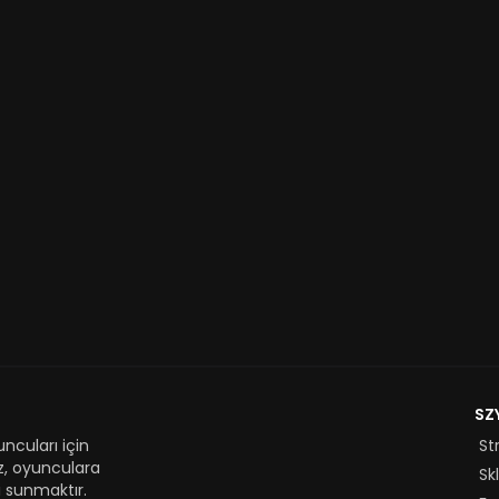
SZ
ncuları için
St
z, oyunculara
Sk
 sunmaktır.