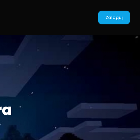
Zaloguj
ra