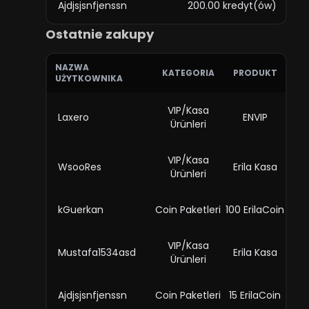
Ajdjsjsnfjenssn
200.00 kredyt(ów)
Ostatnie zakupy
NAZWA
KATEGORIA
PRODUKT
UŻYTKOWNIKA
VIP/Kasa
Laxero
ENVIP
Ürünleri
VIP/Kasa
WsooRes
Erila Kasa
Ürünleri
kGuerkan
Coin Paketleri
100 ErilaCoin
VIP/Kasa
Mustafa1534asd
Erila Kasa
Ürünleri
Ajdjsjsnfjenssn
Coin Paketleri
15 ErilaCoin