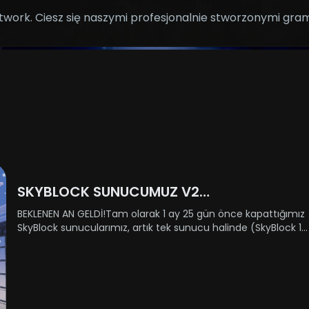
work. Ciesz się naszymi profesjonalnie stworzonymi grami
SKYBLOCK SUNUCUMUZ V2
GÜNCELLEMESİYLE AÇILIYOR!
BEKLENEN AN GELDİ!Tam olarak 1 ay 25 gün önce kapattığımız
SkyBlock sunucularımız, artık tek sunucu halinde (SkyBlock 1-
2 birleştirildi) geri dönüyor! 31 Aralık Çarşamba günü
yenilenmiş haliyle sizlere kapılarını açıyor.Açılış saati h......