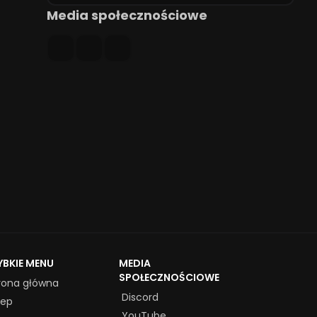
Media społecznościowe
YBKIE MENU
MEDIA
SPOŁECZNOŚCIOWE
rona główna
Discord
lep
YouTube