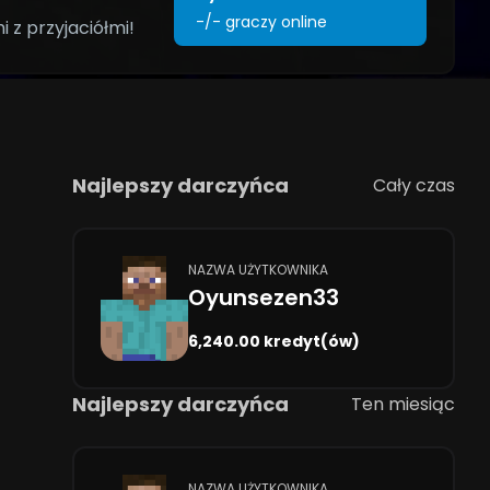
-/-
graczy online
 z przyjaciółmi!
Najlepszy darczyńca
Cały czas
NAZWA UŻYTKOWNIKA
Oyunsezen33
6,240.00 kredyt(ów)
Najlepszy darczyńca
Ten miesiąc
NAZWA UŻYTKOWNIKA