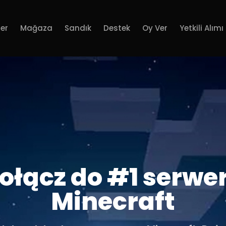
er
Mağaza
Sandık
Destek
Oy Ver
Yetkili Alımı
ołącz do #1 serwe
Minecraft