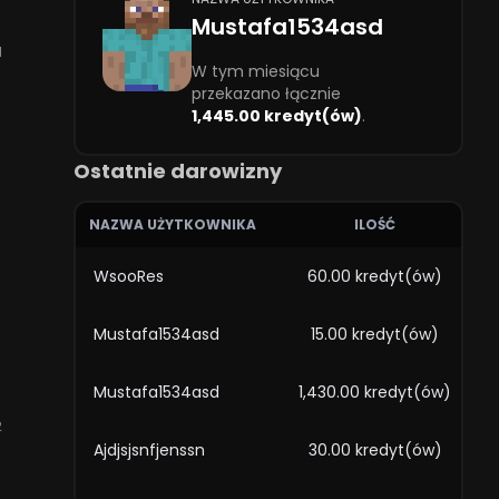
Mustafa1534asd
1
W tym miesiącu
przekazano łącznie
1,445.00 kredyt(ów)
.
Ostatnie darowizny
NAZWA UŻYTKOWNIKA
ILOŚĆ
WsooRes
60.00 kredyt(ów)
Mustafa1534asd
15.00 kredyt(ów)
Mustafa1534asd
1,430.00 kredyt(ów)
2
Ajdjsjsnfjenssn
30.00 kredyt(ów)