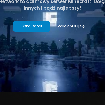
a Network to darmowy serwer Minecraft. Dołą
innych i bądź najlepszy!
Graj teraz
Zarejestruj się