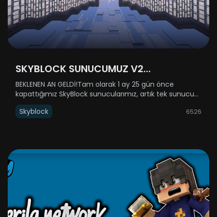
SKYBLOCK SUNUCUMUZ V2
GÜNCELLEMESİYLE AÇILIYOR!
BEKLENEN AN GELDİ!Tam olarak 1 ay 25 gün önce
kapattığımız SkyBlock sunucularımız, artık tek sunucu
halinde (SkyBlock 1-2 birleştirildi) geri dönüyor! 31 Aralık
Skyblock
6526
Çarşamba günü yenilenmiş haliyle sizlere kapılarını
açıyor.Açılış saati h......