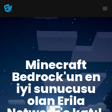
Ope
Minecraft
Bedrock'un en
iyi sunucusu
olan Erila