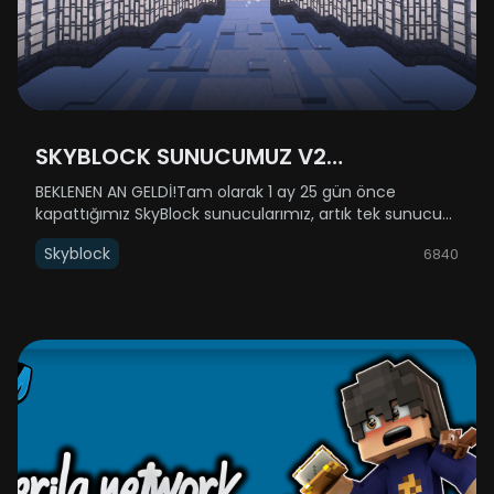
SKYBLOCK SUNUCUMUZ V2
GÜNCELLEMESİYLE AÇILIYOR!
BEKLENEN AN GELDİ!Tam olarak 1 ay 25 gün önce
kapattığımız SkyBlock sunucularımız, artık tek sunucu
halinde (SkyBlock 1-2 birleştirildi) geri dönüyor! 31 Aralık
Skyblock
6840
Çarşamba günü yenilenmiş haliyle sizlere kapılarını
açıyor.Açılış saati h......