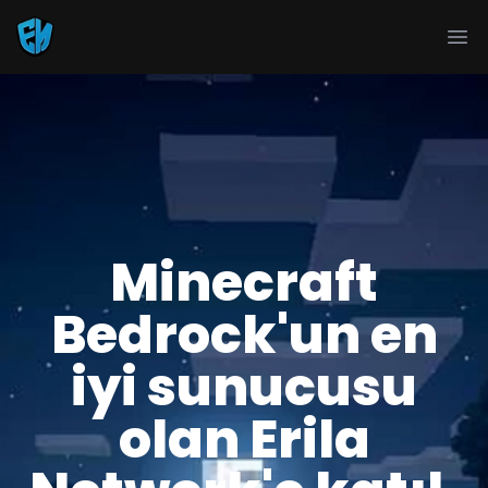
Ope
Minecraft
Bedrock'un en
iyi sunucusu
olan Erila