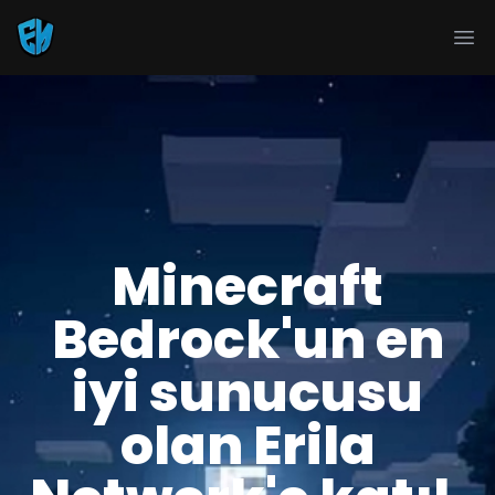
Ope
Minecraft
Bedrock'un en
iyi sunucusu
olan Erila