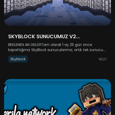
SKYBLOCK SUNUCUMUZ V2
GÜNCELLEMESİYLE AÇILIYOR!
BEKLENEN AN GELDİ!Tam olarak 1 ay 25 gün önce
kapattığımız SkyBlock sunucularımız, artık tek sunucu
halinde (SkyBlock 1-2 birleştirildi) geri dönüyor! 31 Aralık
Skyblock
6527
Çarşamba günü yenilenmiş haliyle sizlere kapılarını
açıyor.Açılış saati h......