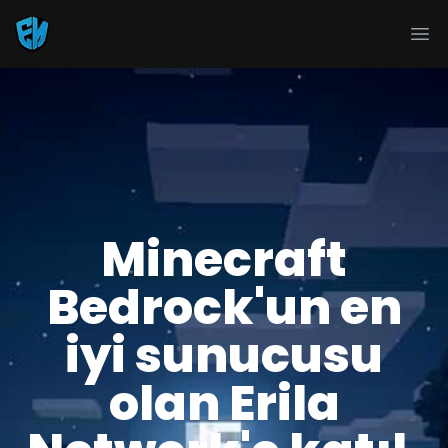
Ope
Minecraft
Bedrock'un en
iyi sunucusu
olan Erila