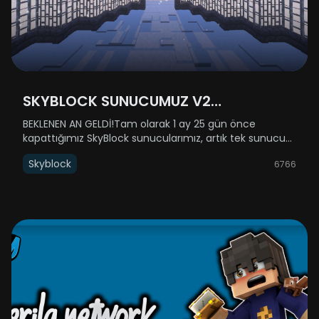
SKYBLOCK SUNUCUMUZ V2
GÜNCELLEMESİYLE AÇILIYOR!
BEKLENEN AN GELDİ!Tam olarak 1 ay 25 gün önce
kapattığımız SkyBlock sunucularımız, artık tek sunucu
halinde (SkyBlock 1-2 birleştirildi) geri dönüyor! 31 Aralık
Skyblock
6766
Çarşamba günü yenilenmiş haliyle sizlere kapılarını
açıyor.Açılış saati h......